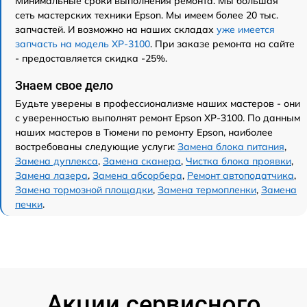
Минимальные сроки выполнения ремонта. Мы большая
сеть мастерских техники Epson. Мы имеем более 20 тыс.
запчастей. И возможно на наших складах
уже имеется
запчасть на модель XP-3100
. При заказе ремонта на сайте
- предоставляется скидка -25%.
Знаем свое дело
Будьте уверены в профессионализме наших мастеров - они
с уверенностью выполнят ремонт Epson XP-3100. По данным
наших мастеров в Тюмени по ремонту Epson, наиболее
востребованы следующие услуги:
Замена блока питания
,
Замена дуплекса
,
Замена сканера
,
Чистка блока проявки
,
Замена лазера
,
Замена абсорбера
,
Ремонт автоподатчика
,
Замена тормозной площадки
,
Замена термопленки
,
Замена
печки
.
Акции сервисного