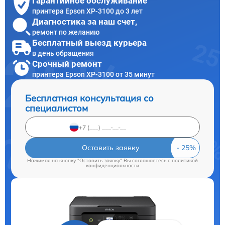
Гарантийное обслуживание
принтера Epson XP-3100 до 3 лет
Диагностика за наш счет,
ремонт по желанию
Бесплатный выезд курьера
в день обращения
Срочный ремонт
принтера Epson XP-3100 от 35 минут
Бесплатная консультация со
специалистом
Оставить заявку
Нажимая на кнопку "Оставить заявку" Вы соглашаетесь c
политикой
конфиденциальности