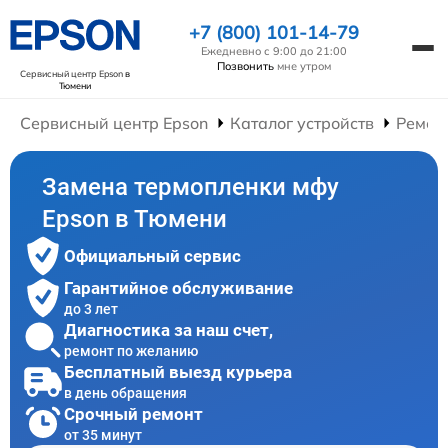
+7 (800) 101-14-79
Ежедневно с 9:00 до 21:00
Позвонить
мне утром
Сервисный центр Epson
в
Тюмени
Сервисный центр Epson
Каталог устройств
Ремон
Замена термопленки мфу
Epson в Тюмени
Официальный сервис
Гарантийное обслуживание
до 3 лет
Диагностика за наш счет,
ремонт по желанию
Бесплатный выезд курьера
в день обращения
Срочный ремонт
от 35 минут